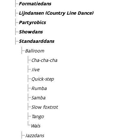
Formatiedans
Lijndansen (Country Line Dance)
Partyrobics
Showdans
Standaarddans
Ballroom
Cha-cha-cha
Jive
Quick-step
Rumba
Samba
Slow foxtrot
Tango
Wals
Jazzdans