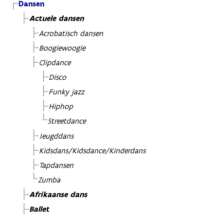
Dansen
Actuele dansen
Acrobatisch dansen
Boogiewoogie
Clipdance
Disco
Funky jazz
Hiphop
Streetdance
Jeugddans
Kidsdans/Kidsdance/Kinderdans
Tapdansen
Zumba
Afrikaanse dans
Ballet