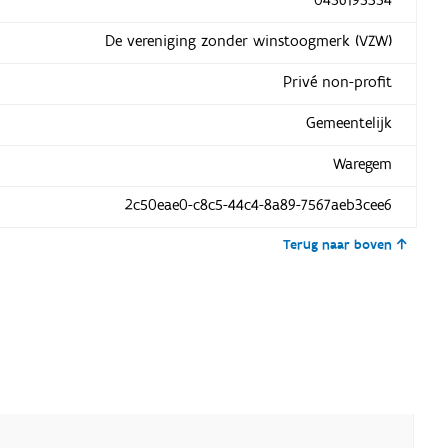
De vereniging zonder winstoogmerk (VZW)
Privé non-profit
Gemeentelijk
Waregem
2c50eae0-c8c5-44c4-8a89-7567aeb3cee6
Terug naar boven