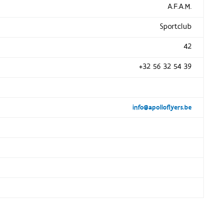
A.F.A.M.
Sportclub
42
+32 56 32 54 39
info@apolloflyers.be