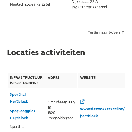
Dijkstraat 22 A
Maatschappelijke zetel
1820 Steenokkerzeel
Terug naar boven
Locaties activiteiten
INFRASTRUCTUUR
ADRES
WEBSITE
(SPORTDOMEIN)
Sporthal
Hertblock
Orchideeënlaan
18
www.steenokkerzeel.be/prod
Sportcomplex
1820
hertblock
Hertblock
Steenokkerzeel
Sporthal