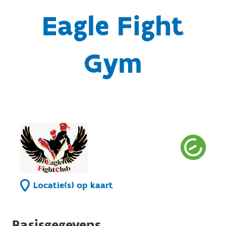
Eagle Fight
Gym
Locatie(s) op kaart
Basisgegevens