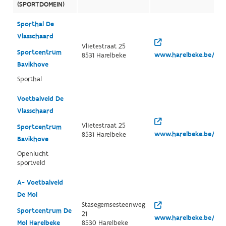
(SPORTDOMEIN)
Sporthal De
Vlasschaard
Vlietestraat 25
Sportcentrum
www.harelbeke.be/spor
8531 Harelbeke
Bavikhove
Sporthal
Voetbalveld De
Vlasschaard
Vlietestraat 25
Sportcentrum
www.harelbeke.be/spor
8531 Harelbeke
Bavikhove
Openlucht
sportveld
A- Voetbalveld
De Mol
Stasegemsesteenweg
Sportcentrum De
21
www.harelbeke.be/spor
Mol Harelbeke
8530 Harelbeke