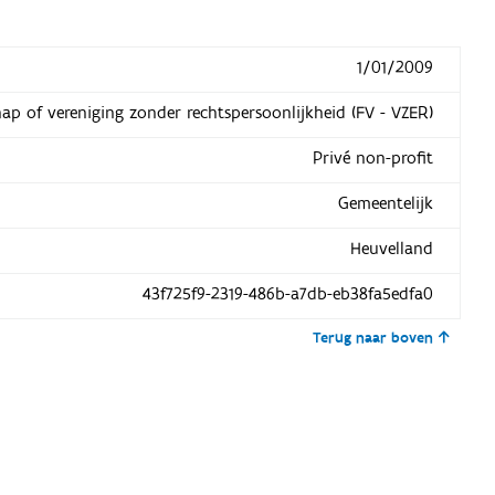
1/01/2009
hap of vereniging zonder rechtspersoonlijkheid (FV - VZER)
Privé non-profit
Gemeentelijk
Heuvelland
43f725f9-2319-486b-a7db-eb38fa5edfa0
Terug naar boven