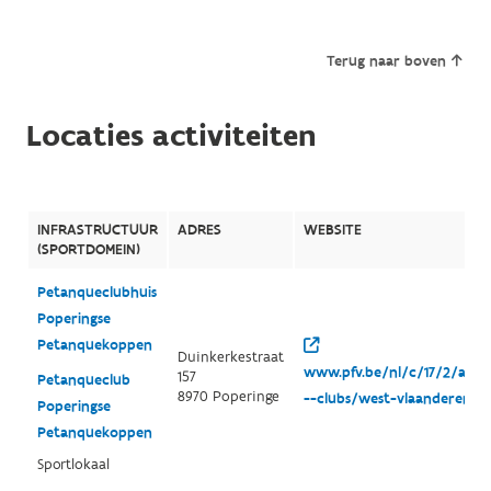
Terug naar boven
Locaties activiteiten
INFRASTRUCTUUR
ADRES
WEBSITE
(SPORTDOMEIN)
Petanqueclubhuis
Poperingse
Petanquekoppen
Duinkerkestraat
www.pfv.be/nl/c/17/2/afdel
157
Petanqueclub
8970 Poperinge
--clubs/west-vlaanderen--
Poperingse
Petanquekoppen
Sportlokaal