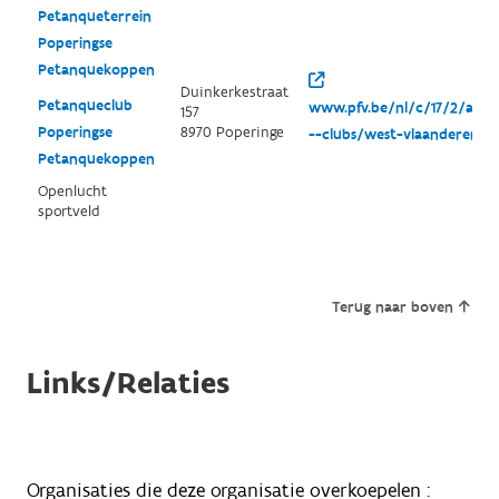
Petanqueterrein
Poperingse
Petanquekoppen
Duinkerkestraat
Petanqueclub
www.pfv.be/nl/c/17/2/afdel
157
Poperingse
8970 Poperinge
--clubs/west-vlaanderen--
Petanquekoppen
Openlucht
sportveld
Terug naar boven
Links/Relaties
Organisaties die deze organisatie overkoepelen :