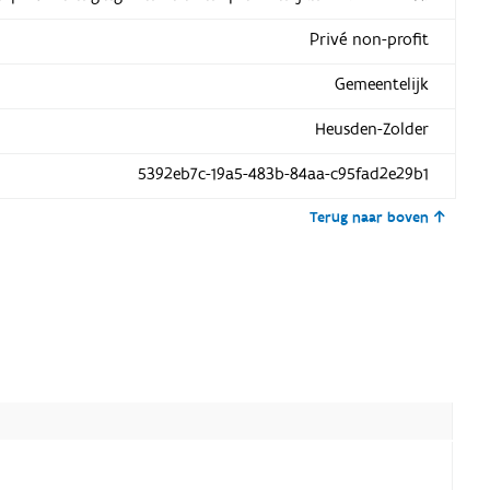
Privé non-profit
Gemeentelijk
Heusden-Zolder
5392eb7c-19a5-483b-84aa-c95fad2e29b1
Terug naar boven