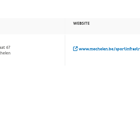
WEBSITE
aat 67
www.mechelen.be/sportinfrast
chelen