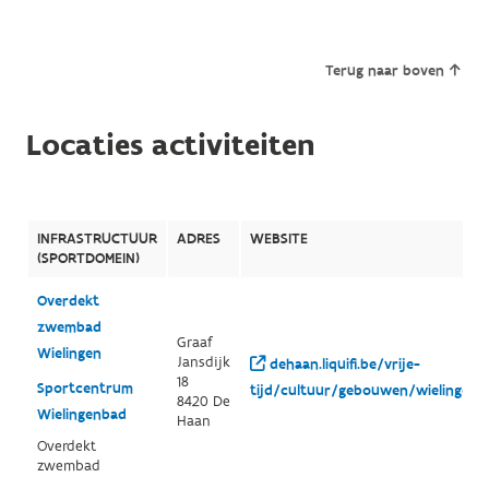
Terug naar boven
Locaties activiteiten
INFRASTRUCTUUR
ADRES
WEBSITE
(SPORTDOMEIN)
Overdekt
zwembad
Graaf
Wielingen
Jansdijk
dehaan.liquifi.be/vrije-
18
Sportcentrum
tijd/cultuur/gebouwen/wielingen/
8420 De
Wielingenbad
Haan
Overdekt
zwembad