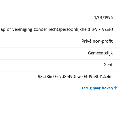
1/01/1996
hap of vereniging zonder rechtspersoonlijkheid (FV - VZER)
Privé non-profit
Gemeentelijk
Gent
58c786c0-e9d8-490f-ae03-19a30f12c46f
Terug naar boven