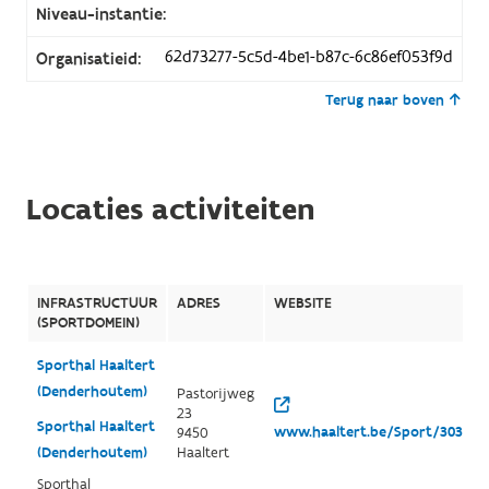
Niveau-instantie:
62d73277-5c5d-4be1-b87c-6c86ef053f9d
Organisatieid:
Terug naar boven
Locaties activiteiten
INFRASTRUCTUUR
ADRES
WEBSITE
(SPORTDOMEIN)
Sporthal Haaltert
(Denderhoutem)
Pastorijweg
23
Sporthal Haaltert
www.haaltert.be/Sport/3038/de
9450
(Denderhoutem)
Haaltert
Sporthal