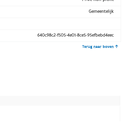
Gemeentelijk
640c98c2-f505-4e01-8ce5-95efbebd4eec
Terug naar boven