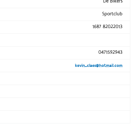
De Bikers
Sportclub
1687 82022013
0471592943
kevin_claes@hotmail.com