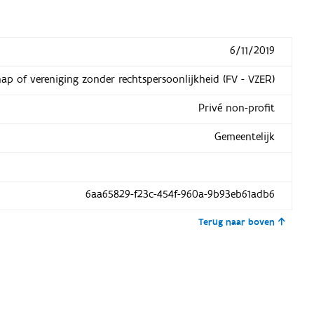
6/11/2019
hap of vereniging zonder rechtspersoonlijkheid (FV - VZER)
Privé non-profit
Gemeentelijk
6aa65829-f23c-454f-960a-9b93eb61adb6
Terug naar boven