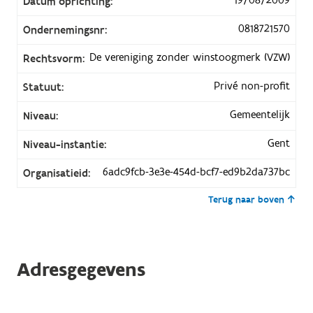
Datum oprichting:
0818721570
Ondernemingsnr:
De vereniging zonder winstoogmerk (VZW)
Rechtsvorm:
Privé non-profit
Statuut:
Gemeentelijk
Niveau:
Gent
Niveau-instantie:
6adc9fcb-3e3e-454d-bcf7-ed9b2da737bc
Organisatieid:
Terug naar boven
Adresgegevens