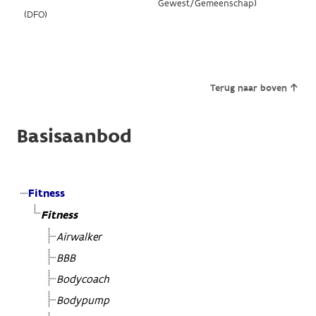
Gewest/Gemeenschap)
(DFO)
Terug naar boven
Basisaanbod
Fitness
Fitness
Airwalker
BBB
Bodycoach
Bodypump