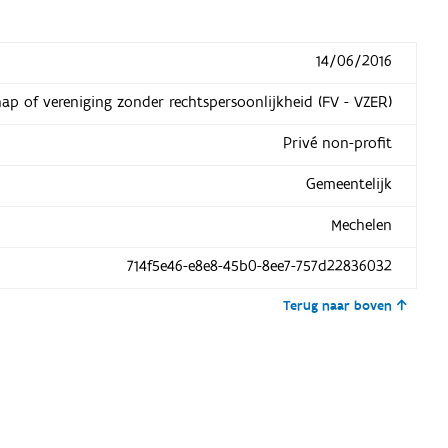
14/06/2016
hap of vereniging zonder rechtspersoonlijkheid (FV - VZER)
Privé non-profit
Gemeentelijk
Mechelen
714f5e46-e8e8-45b0-8ee7-757d22836032
Terug naar boven