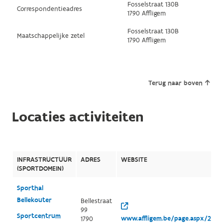
Fosselstraat 130B
Correspondentieadres
1790 Affligem
Fosselstraat 130B
Maatschappelijke zetel
1790 Affligem
Terug naar boven
Locaties activiteiten
INFRASTRUCTUUR
ADRES
WEBSITE
(SPORTDOMEIN)
Sporthal
Bellekouter
Bellestraat
99
Sportcentrum
www.affligem.be/page.aspx/237
1790