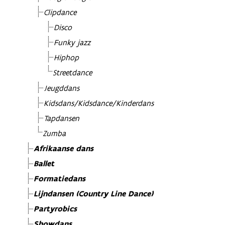
Clipdance
Disco
Funky jazz
Hiphop
Streetdance
Jeugddans
Kidsdans/Kidsdance/Kinderdans
Tapdansen
Zumba
Afrikaanse dans
Ballet
Formatiedans
Lijndansen (Country Line Dance)
Partyrobics
Showdans