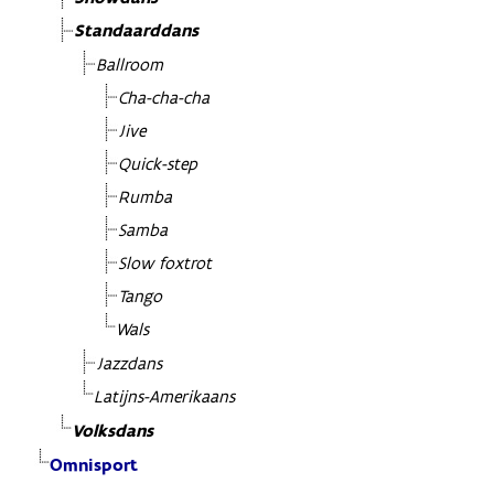
Standaarddans
Ballroom
Cha-cha-cha
Jive
Quick-step
Rumba
Samba
Slow foxtrot
Tango
Wals
Jazzdans
Latijns-Amerikaans
Volksdans
Omnisport