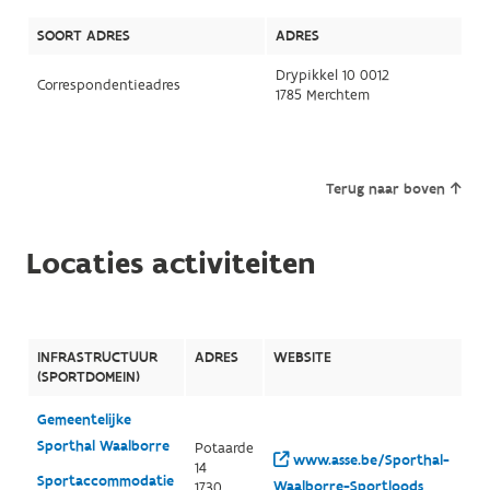
SOORT ADRES
ADRES
Drypikkel 10 0012
Correspondentieadres
1785 Merchtem
Terug naar boven
Locaties activiteiten
INFRASTRUCTUUR
ADRES
WEBSITE
(SPORTDOMEIN)
Gemeentelijke
Sporthal Waalborre
Potaarde
www.asse.be/Sporthal-
14
Sportaccommodatie
Waalborre-Sportloods
1730