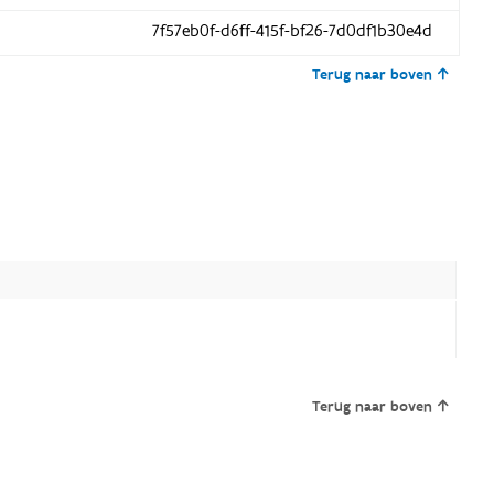
7f57eb0f-d6ff-415f-bf26-7d0df1b30e4d
Terug naar boven
Terug naar boven