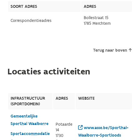
SOORT ADRES
ADRES
Bollestraat 15
Correspondentieadres
1785 Merchtem
Terug naar boven
Locaties activiteiten
INFRASTRUCTUUR
ADRES
WEBSITE
(SPORTDOMEIN)
Gemeentelijke
Sporthal Waalborre
Potaarde
www.asse.be/Sporthal-
14
Sportaccommodatie
Waalborre-Sportloods
1730