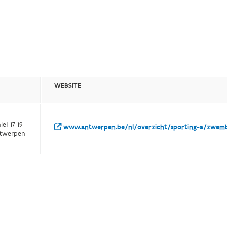
WEBSITE
ei 17-19
www.antwerpen.be/nl/overzicht/sporting-a/zwem
ntwerpen