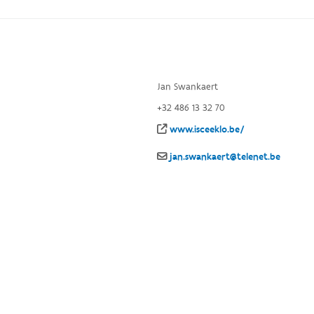
Jan Swankaert
+32 486 13 32 70
www.isceeklo.be/
jan.swankaert@telenet.be