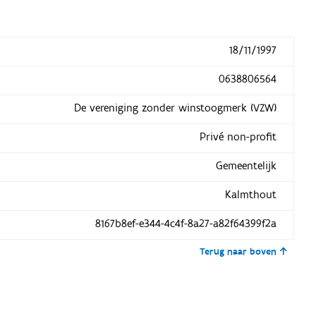
18/11/1997
0638806564
De vereniging zonder winstoogmerk (VZW)
Privé non-profit
Gemeentelijk
Kalmthout
8167b8ef-e344-4c4f-8a27-a82f64399f2a
Terug naar boven