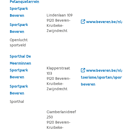
Petanqueterrein
Sportpark
Lindenlaan 109
Beveren
9120 Beveren-
www.beveren.be/nl/vrij
Sportpark
Kruibeke-
Zwijndrecht
Beveren
Openlucht
sportveld
Sporthal De
Meerminnen
Klapperstraat
Sportpark
www.beveren.be/nl/vrije
103
Beveren
toerisme/sporten/sportaan
9120 Beveren-
Kruibeke-
beveren
Sportpark
Zwijndrecht
Beveren
Sporthal
Ciamberlanidreef
250
9120 Beveren-
Kruibeke-