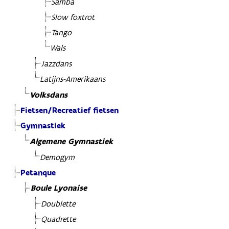
Samba
Slow foxtrot
Tango
Wals
Jazzdans
Latijns-Amerikaans
Volksdans
Fietsen/Recreatief fietsen
Gymnastiek
Algemene Gymnastiek
Demogym
Petanque
Boule Lyonaise
Doublette
Quadrette