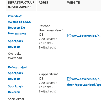
INFRASTRUCTUUR
ADRES
WEBSITE
(SPORTDOMEIN)
Overdekt
zwembad LAGO
Pastoor
Beveren De
Steenssensstraat
Meerminnen
108
www.beveren.be/nl/vrij
9120 Beveren-
Sportpark
Kruibeke-
Beveren
Zwijndrecht
Overdekt
zwembad
Petanquehal
Sportpark
Klapperstraat
103
Beveren
www.beveren.be/nl/vrije
9120 Beveren-
doen/sportaanbod/sportin
Sportpark
Kruibeke-
Zwijndrecht
Beveren
Sportlokaal