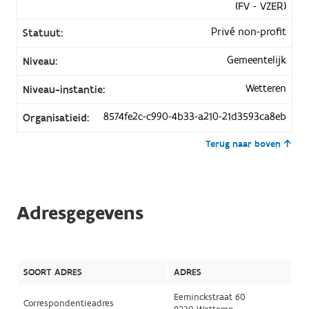
(FV - VZER)
Privé non-profit
Statuut:
Gemeentelijk
Niveau:
Wetteren
Niveau-instantie:
8574fe2c-c990-4b33-a210-21d3593ca8eb
Organisatieid:
Terug naar boven
Adresgegevens
SOORT ADRES
ADRES
Eeminckstraat 60
Correspondentieadres