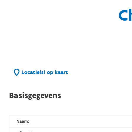
C
Locatie(s) op kaart
Basisgegevens
Naam: