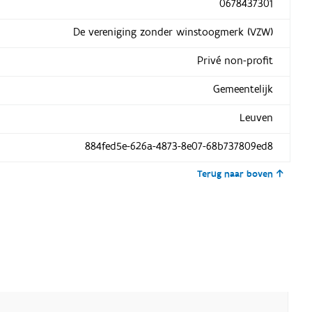
0678437301
De vereniging zonder winstoogmerk (VZW)
Privé non-profit
Gemeentelijk
Leuven
884fed5e-626a-4873-8e07-68b737809ed8
Terug naar boven