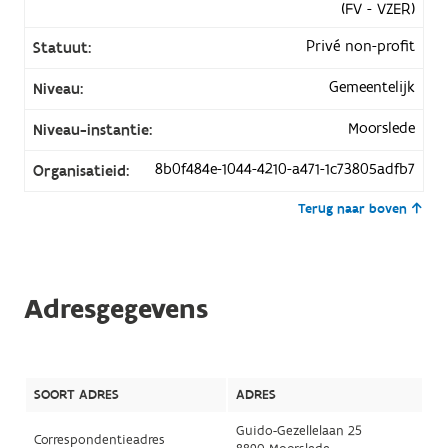
(FV - VZER)
Privé non-profit
Statuut:
Gemeentelijk
Niveau:
Moorslede
Niveau-instantie:
8b0f484e-1044-4210-a471-1c73805adfb7
Organisatieid:
Terug naar boven
Adresgegevens
SOORT ADRES
ADRES
Guido-Gezellelaan 25
Correspondentieadres