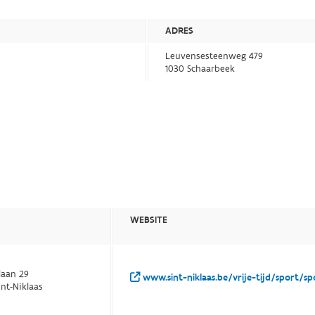
ADRES
Leuvensesteenweg 479
1030 Schaarbeek
S
WEBSITE
laan 29
www.sint-niklaas.be/vrije-tijd/sport/s
int-Niklaas