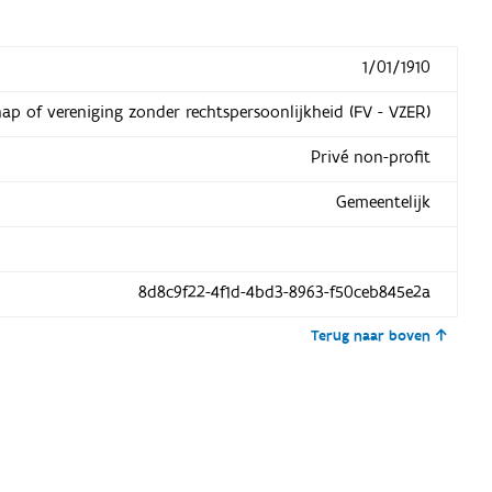
1/01/1910
hap of vereniging zonder rechtspersoonlijkheid (FV - VZER)
Privé non-profit
Gemeentelijk
8d8c9f22-4f1d-4bd3-8963-f50ceb845e2a
Terug naar boven