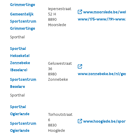
Grimmertinge
Iepersestraat
www.moorslede.be/website
Gemeentelijk
52 H
www/175-www/791-www.htm
8890
Sportcentrum
Moorslede
Grimmertinge
Sporthal
Sporthal
Hekseketel
Zonnebeke
Geluwestraat
36
(Beselare)
www.zonnebeke.be/nl/gemeen
8980
Sportcentrum
Zonnebeke
Beselare
Sporthal
Sporthal
Ogierlande
Torhoutstraat
6
www.hooglede.be/sportinfr
Sportcentrum
8830
Ogierlande
Hooglede