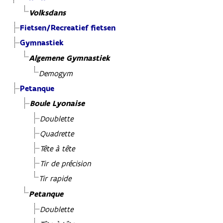
Volksdans
Fietsen/Recreatief fietsen
Gymnastiek
Algemene Gymnastiek
Demogym
Petanque
Boule Lyonaise
Doublette
Quadrette
Tête à tête
Tir de précision
Tir rapide
Petanque
Doublette