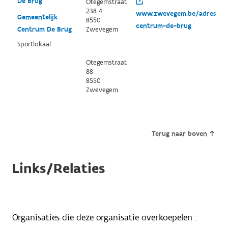
De Brug
Otegemstraat
238 4
www.zwevegem.be/adressen/
Gemeentelijk
8550
centrum-de-brug
Centrum De Brug
Zwevegem
Sportlokaal
Otegemstraat
88
8550
Zwevegem
Terug naar boven
Links/Relaties
Organisaties die deze organisatie overkoepelen :