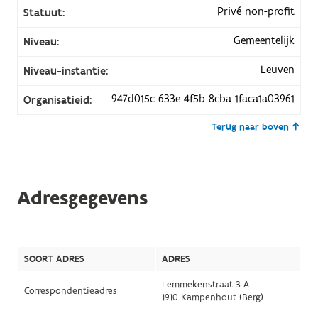
Privé non-profit
Statuut:
Gemeentelijk
Niveau:
Leuven
Niveau-instantie:
947d015c-633e-4f5b-8cba-1faca1a03961
Organisatieid:
Terug naar boven
Adresgegevens
SOORT ADRES
ADRES
Lemmekenstraat 3 A
Correspondentieadres
1910 Kampenhout (Berg)