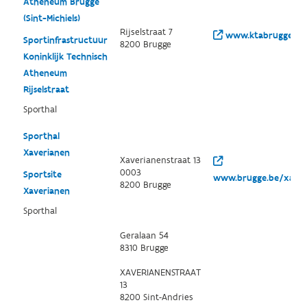
Atheneum Brugge
(Sint-Michiels)
Rijselstraat 7
www.ktabrugge.be
Sportinfrastructuur
8200 Brugge
Koninklijk Technisch
Atheneum
Rijselstraat
Sporthal
Sporthal
Xaverianen
Xaverianenstraat 13
0003
Sportsite
www.brugge.be/xaver
8200 Brugge
Xaverianen
Sporthal
Geralaan 54
8310 Brugge
XAVERIANENSTRAAT
13
8200 Sint-Andries