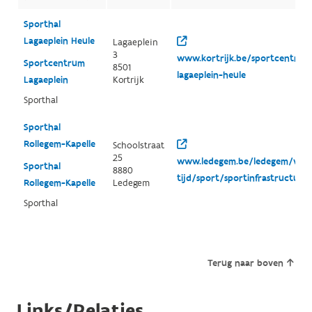
Sporthal
Lagaeplein Heule
Lagaeplein
3
www.kortrijk.be/sportcentrum
Sportcentrum
8501
lagaeplein-heule
Lagaeplein
Kortrijk
Sporthal
Sporthal
Rollegem-Kapelle
Schoolstraat
25
www.ledegem.be/ledegem/vrije
Sporthal
8880
tijd/sport/sportinfrastructuur
Rollegem-Kapelle
Ledegem
Sporthal
Terug naar boven
Links/Relaties