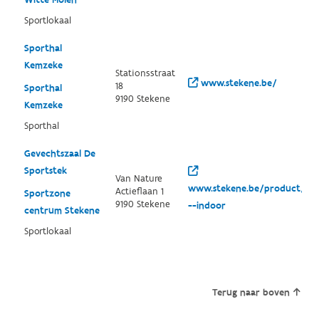
Sportlokaal
Sporthal
Kemzeke
Stationsstraat
www.stekene.be/
18
Sporthal
9190 Stekene
Kemzeke
Sporthal
Gevechtszaal De
Sportstek
Van Nature
www.stekene.be/product/310/
Actieflaan 1
Sportzone
9190 Stekene
--indoor
centrum Stekene
Sportlokaal
Terug naar boven