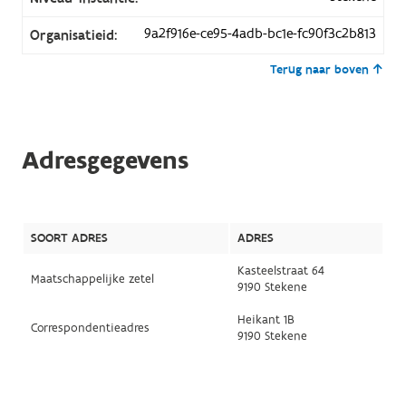
9a2f916e-ce95-4adb-bc1e-fc90f3c2b813
Organisatieid:
Terug naar boven
Adresgegevens
SOORT ADRES
ADRES
Kasteelstraat 64
Maatschappelijke zetel
9190 Stekene
Heikant 1B
Correspondentieadres
9190 Stekene