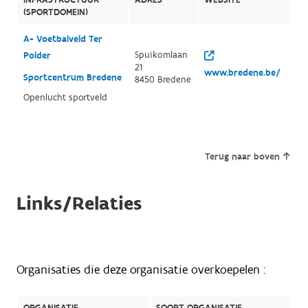
(SPORTDOMEIN)
A- Voetbalveld Ter
Spuikomlaan
Polder
21
www.bredene.be/
Sportcentrum Bredene
8450 Bredene
Openlucht sportveld
Terug naar boven
Links/Relaties
Organisaties die deze organisatie overkoepelen :
ORGANISATIE
SOORT ORGANISATIE