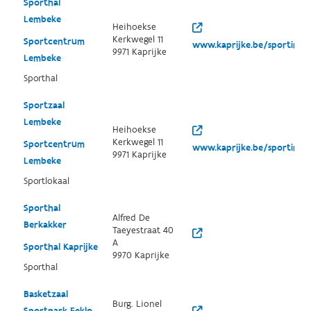
Sporthal
Lembeke
Heihoekse
Kerkwegel 11
Sportcentrum
www.kaprijke.be/sportinfra
9971 Kaprijke
Lembeke
Sporthal
Sportzaal
Lembeke
Heihoekse
Kerkwegel 11
Sportcentrum
www.kaprijke.be/sportinfra
9971 Kaprijke
Lembeke
Sportlokaal
Sporthal
Alfred De
Berkakker
Taeyestraat 40
A
Sporthal Kaprijke
9970 Kaprijke
Sporthal
Basketzaal
Burg. Lionel
Sportpark Eeklo