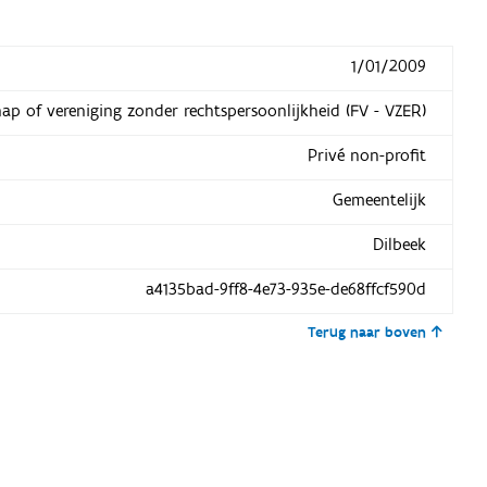
1/01/2009
hap of vereniging zonder rechtspersoonlijkheid (FV - VZER)
Privé non-profit
Gemeentelijk
Dilbeek
a4135bad-9ff8-4e73-935e-de68ffcf590d
Terug naar boven