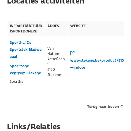
Locaties activiteiten
INFRASTRUCTUUR
ADRES
WEBSITE
(SPORTDOMEIN)
Sporthal De
Van
Sportstek Blauwe
Nature
zaal
Actieflaan
www.stekene.be/product/310/spo
1
Sportzone
--indoor
9190
centrum Stekene
Stekene
Sporthal
Terug naar boven
Links/Relaties