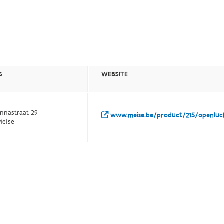
S
WEBSITE
Annastraat 29
www.meise.be/product/215/openluch
Meise