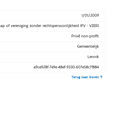
1/01/2009
hap of vereniging zonder rechtspersoonlijkheid (FV - VZER)
Privé non-profit
Gemeentelijk
Lennik
a9ce928f-7e9e-48ef-9330-607e58c7f884
Terug naar boven