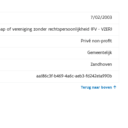
7/02/2003
hap of vereniging zonder rechtspersoonlijkheid (FV - VZER)
Privé non-profit
Gemeentelijk
Zandhoven
aa186c3f-b469-4a6c-aeb3-fd242e1a990b
Terug naar boven