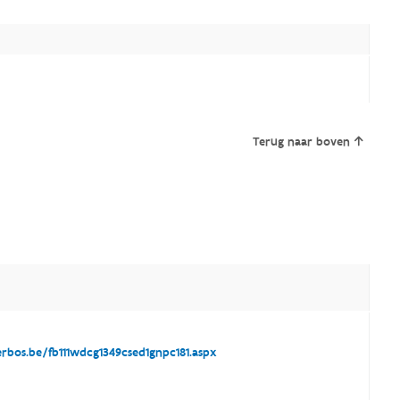
Terug naar boven
bos.be/fb111wdcg1349csed1gnpc181.aspx