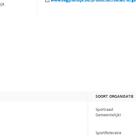
www.begijnendijk.be/producten/detail/18/ge
ijk
SOORT ORGANISATIE
Sportraad
Gemeentelijk)
Sportfederatie