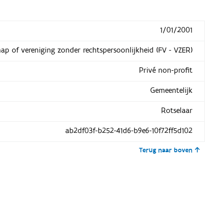
1/01/2001
hap of vereniging zonder rechtspersoonlijkheid (FV - VZER)
Privé non-profit
Gemeentelijk
Rotselaar
ab2df03f-b252-41d6-b9e6-10f72ff5d102
Terug naar boven