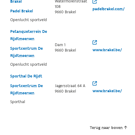
Watermolenstraat
Brakel
108
padelbrakel.com/
Padel Brakel
9660 Brakel
Openlucht sportveld
Petanqueterrein De
Rijdtmeersen
Dam 1
Sportcentrum De
www.brakel.be/
9660 Brakel
Rijdtmeersen
Openlucht sportveld
Sporthal De Rijdt
Sportcentrum De
Jagersstraat 64 A
www.brakel.be/
9660 Brakel
Rijdtmeersen
Sporthal
Terug naar boven