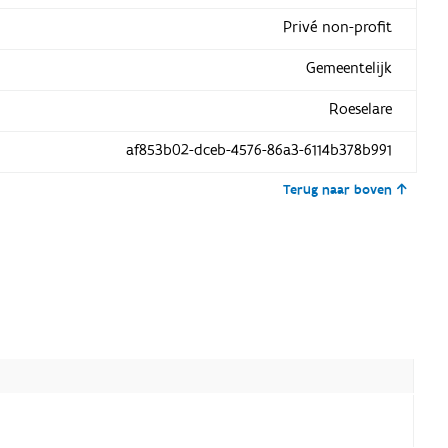
Privé non-profit
Gemeentelijk
Roeselare
af853b02-dceb-4576-86a3-6114b378b991
Terug naar boven