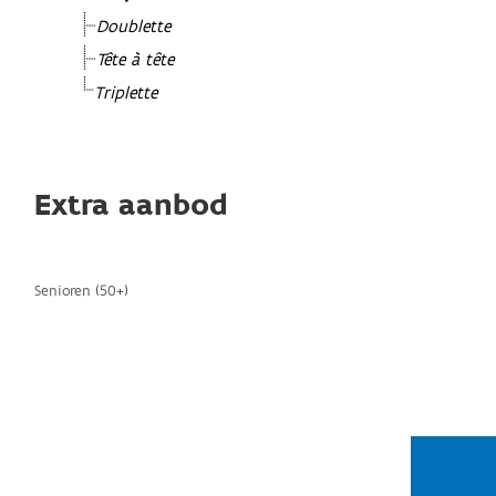
Doublette
Tête à tête
Triplette
Extra aanbod
Senioren (50+)