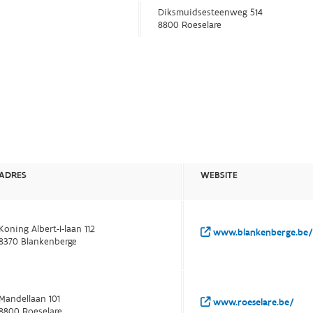
Diksmuidsesteenweg 514
8800 Roeselare
ADRES
WEBSITE
Koning Albert-I-laan 112
www.blankenberge.be/
8370 Blankenberge
Mandellaan 101
www.roeselare.be/
8800 Roeselare