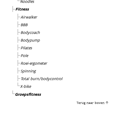
Noodles
Fitness
Airwalker
BBB
Bodycoach
Bodypump
Pilates
Pole
Roei-ergometer
Spinning
Total burn/bodycontrol
X-bike
Groepsfitness
Terug naar boven