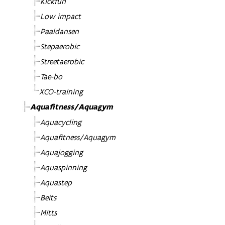
Kickfun
Low impact
Paaldansen
Stepaerobic
Streetaerobic
Tae-bo
XCO-training
Aquafitness/Aquagym
Aquacycling
Aquafitness/Aquagym
Aquajogging
Aquaspinning
Aquastep
Beits
Mitts