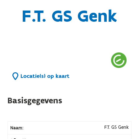
F.T. GS Genk
Locatie(s) op kaart
Basisgegevens
F.T. GS Genk
Naam: