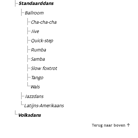
Standaarddans
Ballroom
Cha-cha-cha
Jive
Quick-step
Rumba
Samba
Slow foxtrot
Tango
Wals
Jazzdans
Latijns-Amerikaans
Volksdans
Terug naar boven