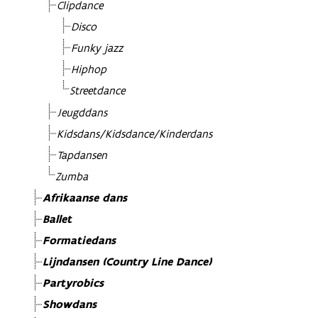
Clipdance
Disco
Funky jazz
Hiphop
Streetdance
Jeugddans
Kidsdans/Kidsdance/Kinderdans
Tapdansen
Zumba
Afrikaanse dans
Ballet
Formatiedans
Lijndansen (Country Line Dance)
Partyrobics
Showdans